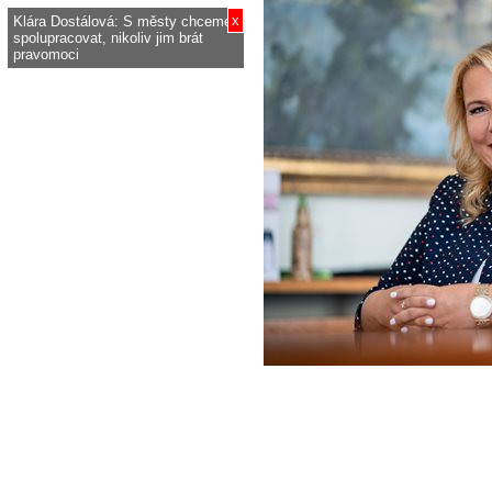
x
Klára Dostálová: S městy chceme
spolupracovat, nikoliv jim brát
pravomoci