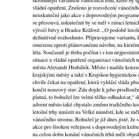
skromnější variantou vánočních trhů, které by 
vládní opatření. Zrušeno je rozsvěcení vánočního
neuskuteční jako akce s doprovodným programe
se přesouvá, uskutečnit by se měl v rámci letní
výročí bitvy u Hradce Králové. „O podobě letošn
definitivně rozhodnuto. Připravujeme variantu, 
omezena oproti plánovanému návrhu, na kterém 
léta. Současně je třeba počítat i s tou nejpesimi
situace a vládní opatření organizaci vánočních 
města Alexandr Hrabálek. Město i nadále konzult
krajskými městy a také s Krajskou hygienickou 
chvíle čekat na opatření, která vyhlásí vláda př
končit nouzový stav. Zda dojde k jeho prodlouž
platná, to bohužel lze velmi těžko odhadovat,“ d
advent město také chystalo změnu tradičního ko
letošní trhy umístit na Velké náměstí, kde se měl
vánočního stromu. Bohužel je již dnes jisté, že 
akce pro širokou veřejnost s doprovodným kul
na celou dobu konání vánočních trhů měli objedn