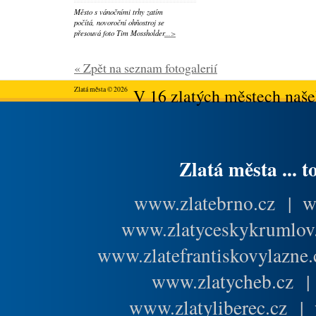
Město s vánočními trhy zatím
počítá, novoroční ohňostroj se
přesouvá foto Tim Mossholder
...>
« Zpět na seznam fotogalerií
Zlatá města © 2026
V 16 zlatých městech našeh
Zlatá města ... t
www.zlatebrno.cz
|
w
www.zlatyceskykrumlov
www.zlatefrantiskovylazne.
www.zlatycheb.cz
www.zlatyliberec.cz
|