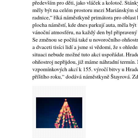
především pro děti, jako vláček a kolotoč. Stánk
měly být na celém prostoru mezi Mariánským s
radnice,“ říká náměstkyně primátora pro oblast
plocha náměstí, kde dnes parkují auta, měla být 
vánoční atmosféru, na každý den byl připravený
Se změnou se počítá také u novoročního ohňostr
a dvaceti tisíci lidí a jsme si vědomi, že s ohl
situaci nebude možné tuto akci uspořádat. Hrade
ohňostroj nepřijdou, již máme náhradní termín. 
vzpomínkových akcí k 155. výročí bitvy u Hrad
příštího roku,“ dodává náměstkyně Štayrová. Zd